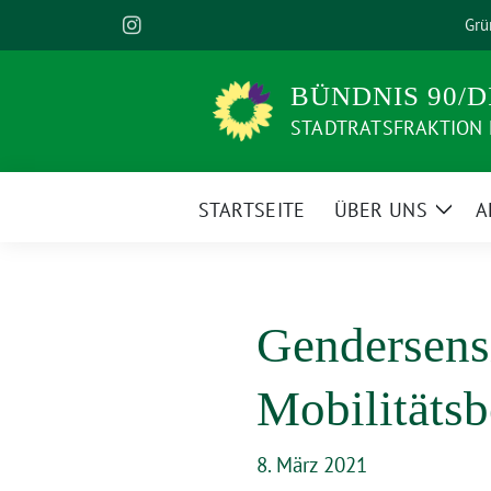
Weiter
Grü
zum
Inhalt
BÜNDNIS 90/D
STADTRATSFRAKTION
STARTSEITE
ÜBER UNS
A
Zeige
Unte
Gendersensi
Mobilitätsb
8. März 2021