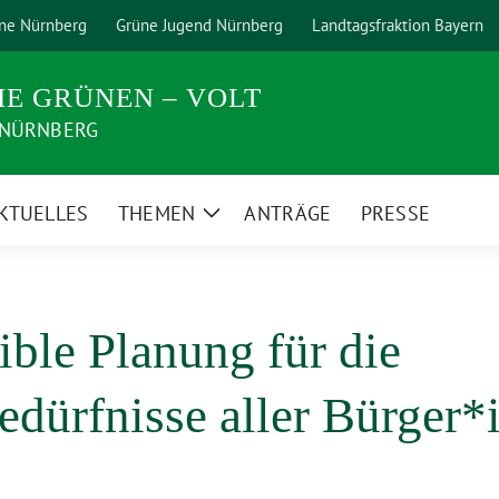
ne Nürnberg
Grüne Jugend Nürnberg
Landtagsfraktion Bayern
IE GRÜNEN – VOLT
 NÜRNBERG
KTUELLES
THEMEN
ANTRÄGE
PRESSE
Zeige
rmenü
Untermenü
ble Planung für die
edürfnisse aller Bürger*