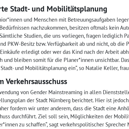
te Stadt- und Mobilitätsplanung
enior*innen und Menschen mit Betreuungsaufgaben lege
d Bedürfnissen nachzukommen, besitzen oftmals kein Au
ämtliche Studien, die uns vorliegen, fragen lediglich P
und PKW-Besitz bzw. Verfügbarkeit ab und nicht, ob die 
 Einkäufe erledigt oder wer das Kind nach der Arbeit abh
h und bleiben somit für die Planer*innen unsichtbar. Das 
tadt- und Mobilitätsplanung ein“, so Natalie Keller, fra
m Verkehrsausschuss
nwendung von Gender Mainstreaming in allen Dienststell
ellungsplan der Stadt Nürnberg berichtet. Hier ist jedoc
aher fordern wir unter anderem, dass die Stadt eine A
uss durchführt. Ziel soll sein, Möglichkeiten der Mobil
er*innen zu schaffen“, sagt verkehrspolitischer Sprecher