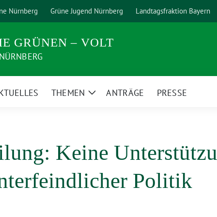
ne Nürnberg
Grüne Jugend Nürnberg
Landtagsfraktion Bayern
IE GRÜNEN – VOLT
 NÜRNBERG
KTUELLES
THEMEN
ANTRÄGE
PRESSE
Zeige
rmenü
Untermenü
ilung: Keine Unterstütz
nterfeindlicher Politik