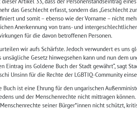
t dieser Artikel 33, dass der Personenstandseintrag ein
ehr das Geschlecht erfasst, sondern das „Geschlecht zur
iniert und somit – ebenso wie der Vorname – nicht mehr
lichen Anerkennung von trans- und intergeschlechtliche
irkungen für die davon betroffenen Personen.
urteilen wir aufs Schärfste. Jedoch verwundert es uns g
es unsägliche Gesetz hinwegsehen kann und nun dem un
en Eintrag ins Goldene Buch der Stadt gewährt“, sagt Sta
Uschi Unsinn für die Rechte der LGBTIQ-Community einse
ne Buch ist eine Ehrung für den ungarischen Außenminist
riedens und der Menschenrechte nicht mittragen können. 
n Menschenrechte seiner Bürger*innen nicht schützt, krit