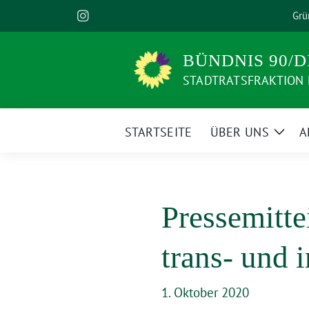
Weiter
Grü
zum
Inhalt
BÜNDNIS 90/D
STADTRATSFRAKTION
STARTSEITE
ÜBER UNS
A
Zeige
Unte
Pressemitte
trans- und i
1. Oktober 2020