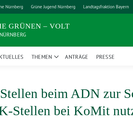
ne Nürnberg
Grüne Jugend Nürnberg
Landtagsfraktion Bayern
IE GRÜNEN – VOLT
 NÜRNBERG
KTUELLES
THEMEN
ANTRÄGE
PRESSE
Zeige
rmenü
Untermenü
 Stellen beim ADN zur S
K-Stellen bei KoMit nut