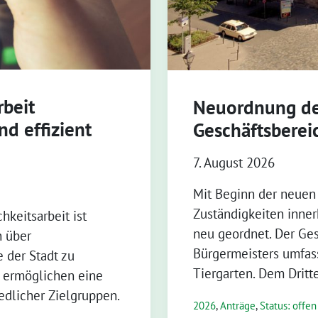
rbeit
Neuordnung de
nd effizient
Geschäftsberei
7. August 2026
Mit Beginn der neuen
Zuständigkeiten inne
hkeitsarbeit ist
neu geordnet. Der Ge
n über
Bürgermeisters umfass
 der Stadt zu
Tiergarten. Dem Dritt
e ermöglichen eine
edlicher Zielgruppen.
2026
,
Anträge
,
Status: offen