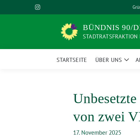
Weiter
Grü
zum
Inhalt
BÜNDNIS 90/D
STADTRATSFRAKTION
STARTSEITE
ÜBER UNS
A
Zeige
Unte
Unbesetzte
von zwei V
17. November 2025