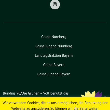
Grüne Nürnberg
Grüne Jugend Nürnberg
Landtagsfraktion Bayern
Grüne Bayern
Grüne Jugend Bayern
Bündnis 90/Die Grünen – Volt benutzt das
freie grüne Theme
sunflower
‐ ein
Wir verwenden Cookies, die es uns ermöglichen, die Benutzung der
Angebot der
verdigado eG
.
Webseite zu analysieren. So können wir die Seite weiter