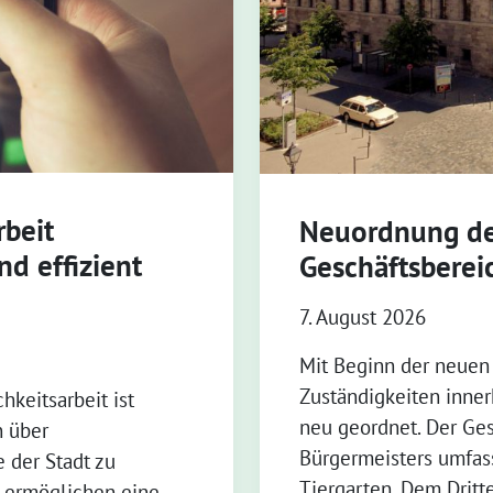
rbeit
Neuordnung de
nd effizient
Geschäftsberei
7. August 2026
Mit Beginn der neuen
Zuständigkeiten inne
hkeitsarbeit ist
neu geordnet. Der Ge
n über
Bürgermeisters umfass
 der Stadt zu
Tiergarten. Dem Dritt
e ermöglichen eine