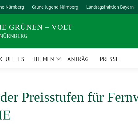
ne Nürnberg
Grüne Jugend Nürnberg
Landtagsfraktion Bayern
IE GRÜNEN – VOLT
 NÜRNBERG
KTUELLES
THEMEN
ANTRÄGE
PRESSE
Zeige
rmenü
Untermenü
er Preisstufen für Fern
IE