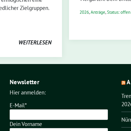
edlicher Zielgruppen.
2026
,
Anträge
,
Status: offen
WEITERLESEN
Newsletter
A
Hier anmelden:
Tre
202
E-Mail*
Nür
Dein Vorname