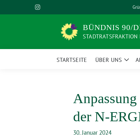
Weiter
Grü
zum
Inhalt
BÜNDNIS 90/D
STADTRATSFRAKTION
STARTSEITE
ÜBER UNS
A
Zeige
Unte
Anpassung d
der N-ERG
30. Januar 2024