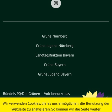
Grüne Nürnberg
Grüne Jugend Nürnberg
Landtagsfraktion Bayern
Grüne Bayern
Grüne Jugend Bayern
Bündnis 90/Die Grünen – Volt benutzt das
freie grüne Theme
sunflower
‐ ein
Wir verwenden Cookies, die es uns ermöglichen, die Benutzung der
Angebot der
verdigado eG
.
Webseite zu analysieren. So können wir die Seite weiter